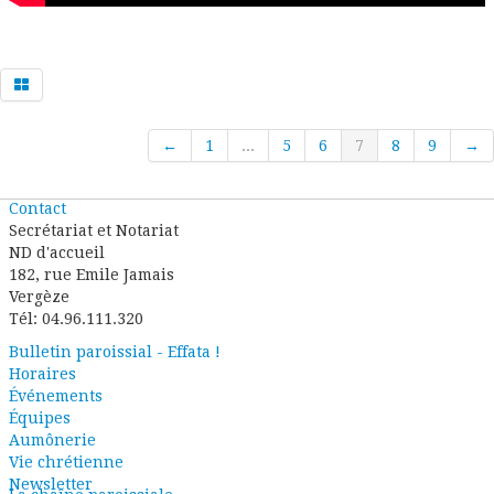
←
1
...
5
6
7
8
9
→
Contact
Secrétariat et Notariat
ND d'accueil
182, rue Emile Jamais
Vergèze
Tél: 04.96.111.320
Bulletin paroissial - Effata !
Horaires
Événements
Équipes
Aumônerie
Vie chrétienne
Newsletter