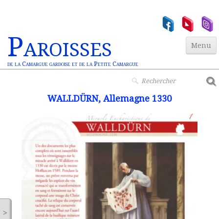
Paroisses
Menu
de la Camargue gardoise et de la Petite Camargue
Accueil
WALLDÜRN, Allemagne 1330
Paroisses
▼
Actualités
▼
Jeunesse
▼
Vie Chrétienne
Miracles Euchar.
>
Contact