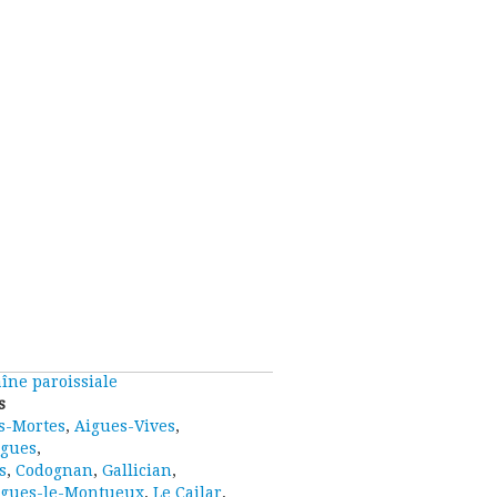
îne paroissiale
s
s-Mortes
,
Aigues-Vives
,
gues
,
s
,
Codognan
,
Gallician
,
rgues-le-Montueux
,
Le Cailar
,