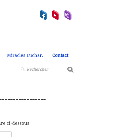
Miracles Euchar.
Contact
-----------------
ire ci-dessous