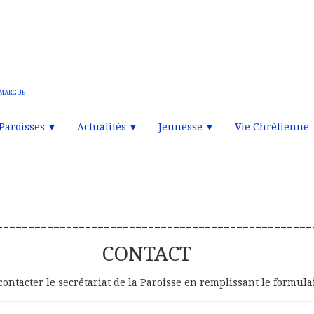
amargue
Paroisses
Actualités
Jeunesse
Vie Chrétienne
▼
▼
▼
--------------------------------------------------
CONTACT
ontacter le secrétariat de la Paroisse en remplissant le formula