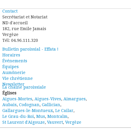
Contact
Secrétariat et Notariat
ND d'accueil
182, rue Emile Jamais
Vergèze
Tél: 04.96.111.320
Bulletin paroissial - Effata !
Horaires
Événements
Équipes
Aumônerie
Vie chrétienne
Newsletter
La chaîne paroissiale
Églises
Aigues-Mortes
,
Aigues-Vives
,
Aimargues
,
Aubais
,
Codognan
,
Gallician
,
Gallargues-le-Montueux
,
Le Cailar
,
Le Grau-du-Roi
,
Mus
,
Montcalm
,
St Laurent d'Aigouze
,
Vauvert
,
Vergèze