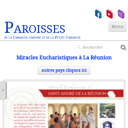
Paroisses
Menu
de la Camargue gardoise et de la Petite Camargue
Accueil
Miracles Eucharistiques à La Réunion
Paroisses
▼
autres pays cliquez ici
Actualités
▼
>
Jeunesse
▼
Vie Chrétienne
Miracles Euchar.
Contact