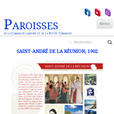
Paroisses
Menu
de la Camargue gardoise et de la Petite Camargue
Accueil
SAINT-ANDRÉ DE LA RÉUNION, 1902
Paroisses
▼
Actualités
▼
Jeunesse
▼
Vie Chrétienne
Miracles Euchar.
Contact