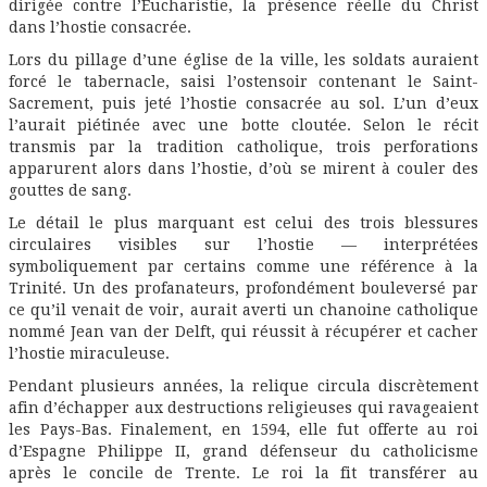
dirigée contre l’Eucharistie, la présence réelle du Christ
dans l’hostie consacrée.
Lors du pillage d’une église de la ville, les soldats auraient
forcé le tabernacle, saisi l’ostensoir contenant le Saint-
Sacrement, puis jeté l’hostie consacrée au sol. L’un d’eux
l’aurait piétinée avec une botte cloutée. Selon le récit
transmis par la tradition catholique, trois perforations
apparurent alors dans l’hostie, d’où se mirent à couler des
gouttes de sang.
Le détail le plus marquant est celui des trois blessures
circulaires visibles sur l’hostie — interprétées
symboliquement par certains comme une référence à la
Trinité. Un des profanateurs, profondément bouleversé par
ce qu’il venait de voir, aurait averti un chanoine catholique
nommé Jean van der Delft, qui réussit à récupérer et cacher
l’hostie miraculeuse.
Pendant plusieurs années, la relique circula discrètement
afin d’échapper aux destructions religieuses qui ravageaient
les Pays-Bas. Finalement, en 1594, elle fut offerte au roi
d’Espagne Philippe II, grand défenseur du catholicisme
après le concile de Trente. Le roi la fit transférer au