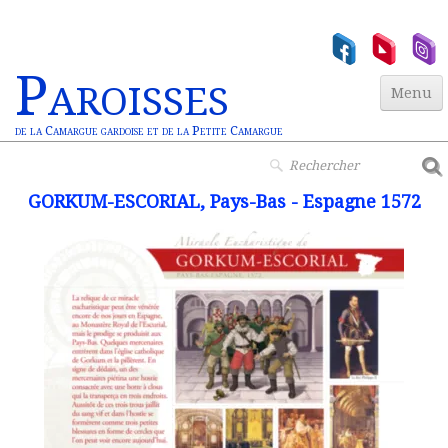
Paroisses
Menu
de la Camargue gardoise et de la Petite Camargue
Accueil
GORKUM-ESCORIAL, Pays-Bas - Espagne 1572
Paroisses
▼
Actualités
▼
Jeunesse
▼
Vie Chrétienne
Miracles Euchar.
Contact