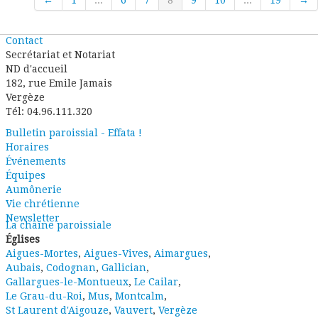
←
1
...
6
7
8
9
10
...
19
→
Contact
Secrétariat et Notariat
ND d'accueil
182, rue Emile Jamais
Vergèze
Tél: 04.96.111.320
Bulletin paroissial - Effata !
Horaires
Événements
Équipes
Aumônerie
Vie chrétienne
Newsletter
La chaîne paroissiale
Églises
Aigues-Mortes
,
Aigues-Vives
,
Aimargues
,
Aubais
,
Codognan
,
Gallician
,
Gallargues-le-Montueux
,
Le Cailar
,
Le Grau-du-Roi
,
Mus
,
Montcalm
,
St Laurent d'Aigouze
,
Vauvert
,
Vergèze