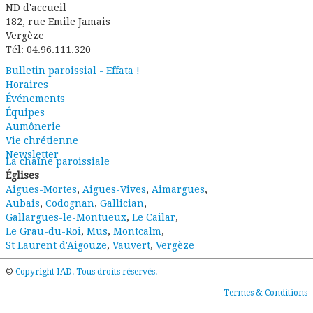
ND d'accueil
182, rue Emile Jamais
Vergèze
Tél: 04.96.111.320
Bulletin paroissial - Effata !
Horaires
Événements
Équipes
Aumônerie
Vie chrétienne
Newsletter
La chaîne paroissiale
Églises
Aigues-Mortes
,
Aigues-Vives
,
Aimargues
,
Aubais
,
Codognan
,
Gallician
,
Gallargues-le-Montueux
,
Le Cailar
,
Le Grau-du-Roi
,
Mus
,
Montcalm
,
St Laurent d'Aigouze
,
Vauvert
,
Vergèze
©
Copyright IAD. Tous droits réservés.
Termes & Conditions