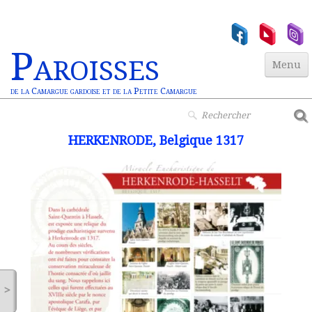
Paroisses
Menu
de la Camargue gardoise et de la Petite Camargue
Accueil
HERKENRODE, Belgique 1317
Paroisses
▼
Actualités
▼
Jeunesse
▼
Vie Chrétienne
Miracles Euchar.
>
Contact