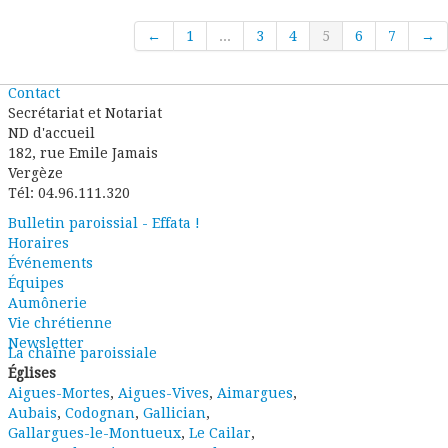
←
1
...
3
4
5
6
7
→
Contact
Secrétariat et Notariat
ND d'accueil
182, rue Emile Jamais
Vergèze
Tél: 04.96.111.320
Bulletin paroissial - Effata !
Horaires
Événements
Équipes
Aumônerie
Vie chrétienne
Newsletter
La chaîne paroissiale
Églises
Aigues-Mortes
,
Aigues-Vives
,
Aimargues
,
Aubais
,
Codognan
,
Gallician
,
Gallargues-le-Montueux
,
Le Cailar
,