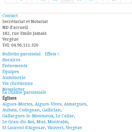
Contact
Secrétariat et Notariat
ND d'accueil
182, rue Emile Jamais
Vergèze
Tél: 04.96.111.320
Bulletin paroissial - Effata !
Horaires
Événements
Équipes
Aumônerie
Vie chrétienne
Newsletter
La chaîne paroissiale
Églises
Aigues-Mortes
,
Aigues-Vives
,
Aimargues
,
Aubais
,
Codognan
,
Gallician
,
Gallargues-le-Montueux
,
Le Cailar
,
Le Grau-du-Roi
,
Mus
,
Montcalm
,
St Laurent d'Aigouze
,
Vauvert
,
Vergèze