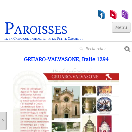
Paroisses
Menu
de la Camargue gardoise et de la Petite Camargue
Accueil
GRUARO-VALVASONE, Italie 1294
Paroisses
▼
Actualités
▼
Jeunesse
▼
Vie Chrétienne
>
Miracles Euchar.
Contact