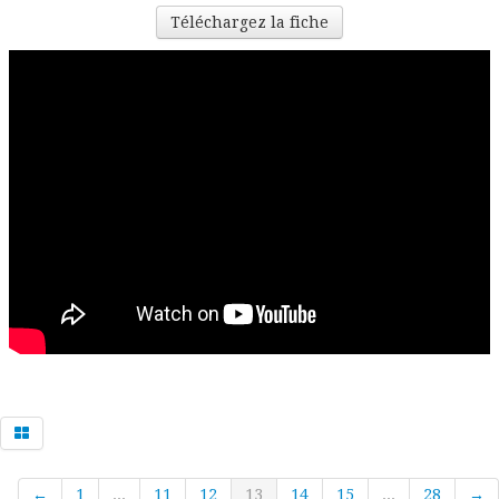
Téléchargez la fiche
←
1
...
11
12
13
14
15
...
28
→