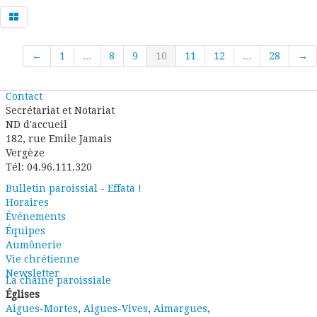
←
1
...
8
9
10
11
12
...
28
→
Contact
Secrétariat et Notariat
ND d'accueil
182, rue Emile Jamais
Vergèze
Tél: 04.96.111.320
Bulletin paroissial - Effata !
Horaires
Événements
Équipes
Aumônerie
Vie chrétienne
Newsletter
La chaîne paroissiale
Églises
Aigues-Mortes
,
Aigues-Vives
,
Aimargues
,