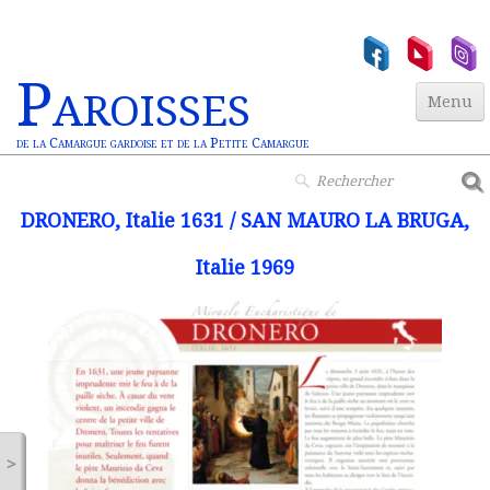
Paroisses
Menu
de la Camargue gardoise et de la Petite Camargue
Accueil
DRONERO, Italie 1631 / SAN MAURO LA BRUGA,
Paroisses
▼
Italie 1969
Actualités
▼
Jeunesse
▼
Vie Chrétienne
Miracles Euchar.
>
Contact