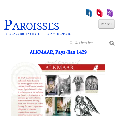
Paroisses
Menu
de la Camargue gardoise et de la Petite Camargue
Accueil
ALKMAAR, Pays-Bas 1429
Paroisses
▼
Actualités
▼
Jeunesse
▼
Vie Chrétienne
Miracles Euchar.
Contact